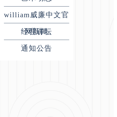
william威廉中文官
经理讲坛
网新闻
通知公告