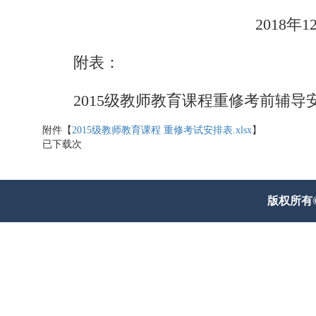
2018
年
1
附
表：
2015
级教师教育课程重修考前辅导
附件【
2015级教师教育课程 重修考试安排表.xlsx
】
已下载
次
版权所有© 威