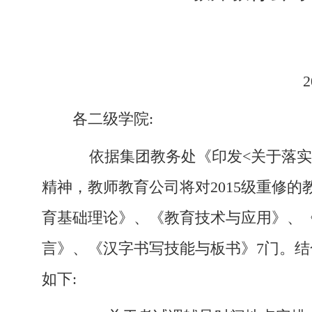
各二级
学
院
:
依据
集团教务处
《印发
<
关于
落实
精神，教师教育公司将对
2015
级重修的
育基础理论》
、
《
教育技术与应用
》
、
言》、《汉字书写技能与板书》
7
门。结
如下
: