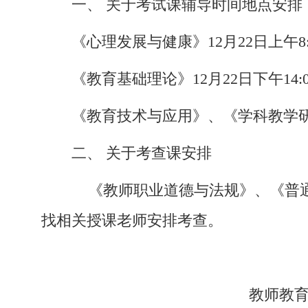
一、
关于考试课
辅导时间地点
安排
《心理发展与健康》
12
月
22
日上午
8
《教育基础理论》
12
月
22
日下午
14:
《
教育技术与应用
》
、
《
学科教学
二、
关于考查课安排
《教师职业道德与法规》、《普通
找相关
授课老师
安排
考查
。
教师教