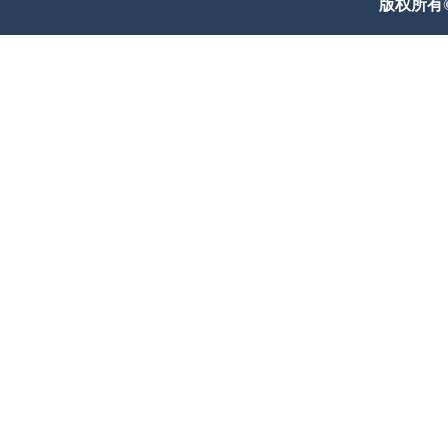
版权所有© 威