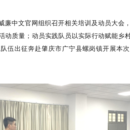
lliam威廉中文官网组织召开相关培训及动员大
活动质量；动员实践队员以实际行动赋能乡
践队伍出征奔赴肇庆市广宁县螺岗镇开展本次