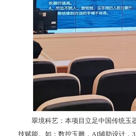
翠境科艺：本项目立足中国传统玉
技赋能。如：数控玉雕，AI辅助设计，