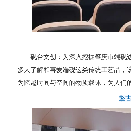
砚台文创：为深入挖掘肇庆市端砚
多人了解和喜爱端砚这类传统工艺品，
为跨越时间与空间的物质载体，为人们
擎古