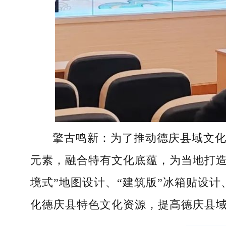
擎古鸣新：为了推动德庆县域文
元素，融合特有文化底蕴，为当地打造
境式”地图设计、“建筑版”冰箱贴设
化德庆县特色文化资源，提高德庆县