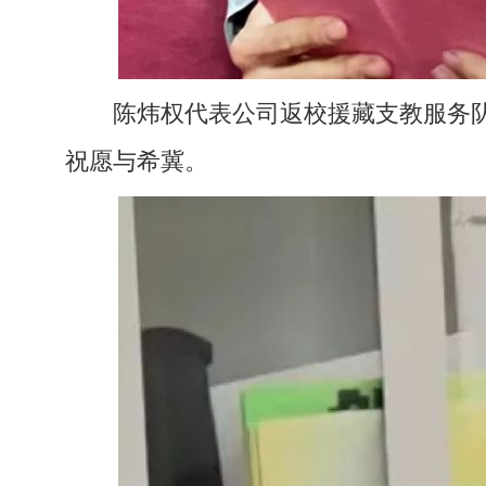
陈炜权代表公司返校援藏支教服务
祝愿与希冀。