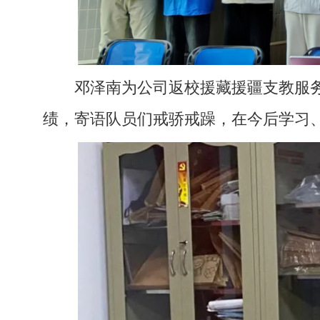
邓泽南为公司返校援藏援疆支教服
绩，寄语队员们戒骄戒躁，在今后学习